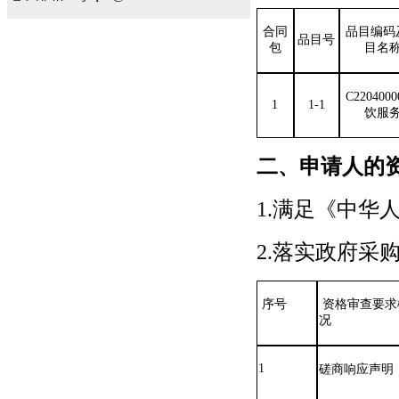
合同
品目编码
品目号
包
目名
C220400
1
1-1
饮服
二、申请人的
1.满足《中华
2.落实政府采
序号
资格审查要求
况
1
磋商响应声明